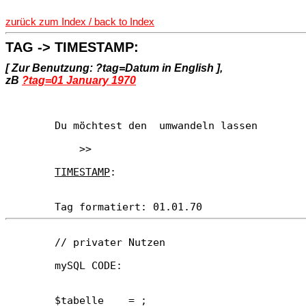
zurück zum Index / back to Index
TAG -> TIMESTAMP:
[ Zur Benutzung: ?tag=Datum in English ],
zB
?tag=01 January 1970
        Du möchtest den 
 umwandeln lassen

            >>

TIMESTAMP
:   
        Tag formatiert: 01.01.70 
        // privater Nutzen 
        mySQL CODE:

        $tabelle    = ;
